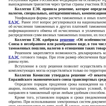
вынужденным транзитом через третьи страны участник ВЭД
Коллегия ЕЭК приняла решение, которое определ
налогов, специальных, антидемпинговых, компенсацион
Унификация формы расчета таможенных и иных платеж
ЕАЭС
. Ранее этот вопрос регулировался на национально
об исчислении таможенных и других платежей таможенны
информационного обмена об исчисленных и уплаченных с
распределения сумм ввозных таможенных пошлин, их посл
Коллегия ЕЭК одобрила
решение
«Об особенностя
Союза в несобранном или разобранном виде, в том чис
таможенных пошлин, налогов в отношении таких товар
Решением закрепляется возможность декларировать к
ЕАЭС
готового товара. При этом размер обеспечения буд
равны нулю.
Вступление в силу решения позволит осуществлять 
комплектующих могла осуществляться только по территории
Коллегия Комиссии утвердила решение «О некот
Евразийского экономического союза транспортных сред
Определен порядок продления срока нахождения на
аварии, поломки, неблагоприятных погодных условий, б
направлен в таможенный орган любым удобным способом. П
Кроме того, установлен порядок и сроки уведомлени
обратно. При использовании электронных систем докумен
срок увеличивается до пяти дней. В случае, если предст