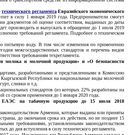
ю
технического регламента
Евразийского экономического
упит в силу 1 января 2019 года. Предприниматели смогут
ии документов об оценке соответствия, выданных до даты
будет производить и выпускать в обращение до 1 июля 2019
полнению требований регламента. Подробнее о техническом
ую питьевую воду. В том числе изменения по применению
годня межгосударственных стандартов и перечень видов
тветствия требованиям техрегламента.
ти молока и молочной продукции» и «О безопасности
дартами, разработанными и представленными в Комиссию
ми Кыргызской Республики на национальные виды молочной
урт, сливки и т.д.
ациональных стандартов (из которых 22% разработаны на
й со сроком применения до 1 января 2020 года.
а ЕАЭС на табачную продукцию до 15 июля 2018
 законодательством Армении, которые выданы или приняты
страны, до окончания срока их действия, но не позднее 15
льными требованиями, установленными законодательством
ых до дня вступления в силу технического регламента.
2017 года. Исключение для Республики Армения сделано в