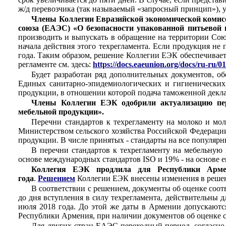
ж/д перевозчика (так называемый «запросный принцип»), у
Члены Коллегии Евразийской экономической комис
союза (ЕАЭС) «О безопасности упакованной питьевой
производить и выпускать в обращение на территории Сою
начала действия этого техрегламента. Если продукция не 
года. Таким образом, решение Коллегии ЕЭК обеспечивает
регламенте см. здесь:
https://docs.eaeunion.org/docs/ru-ru
Будет разработан ряд дополнительных документов, 
Единых санитарно-эпидемиологических и гигиенических
продукции, в отношении которой подача таможенной декла
Члены Коллегии ЕЭК одобрили актуализацию пе
мебельной продукции».
Перечни стандартов к техрегламенту на молоко и м
Министерством сельского хозяйства Российской Федераци
продукции. В числе принятых - стандарты на все популярны
В перечни стандартов к техрегламенту на мебельную
основе международных стандартов ISO и 19% - на основе е
Коллегия ЕЭК продлила для Республики Арме
года
.
Решением
Коллегии ЕЭК внесены изменения в решени
В соответствии с решением, документы об оценке соо
до дня вступления в силу техрегламента, действительны д
июля 2018 года. До этой же даты в Армении допускаютс
Республики Армения, при наличии документов об оценке с
Для других стран ЕАЭС переходный период, согласно