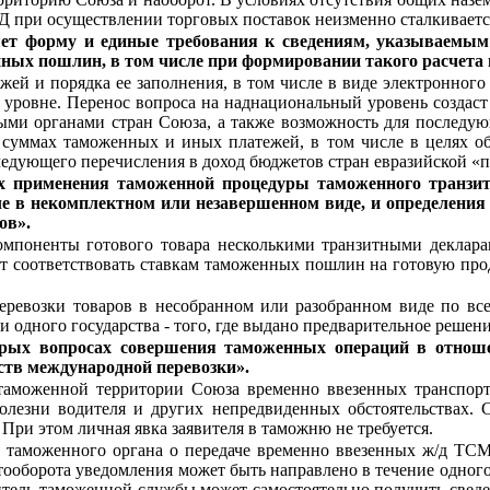
 при осуществлении торговых поставок неизменно сталкивается
яет форму и единые требования к сведениям, указываемы
ных пошлин, в том числе при формировании такого расчета в
ей и порядка ее заполнения, в том числе в виде электронног
м уровне. Перенос вопроса на наднациональный уровень создас
ми органами стран Союза, а также возможность для последующ
уммах таможенных и иных платежей, в том числе в целях об
едующего перечисления в доход бюджетов стран евразийской «п
х применения таможенной процедуры таможенного транзит
ле в некомплектном или незавершенном виде, и определения 
ов».
омпоненты готового товара несколькими транзитными деклара
ет соответствовать ставкам таможенных пошлин на готовую прод
перевозки товаров в несобранном или разобранном виде по в
 одного государства - того, где выдано предварительное решен
орых вопросах совершения таможенных операций в отнош
ств международной перевозки».
 таможенной территории Союза временно ввезенных транспор
олезни водителя и других непредвиденных обстоятельствах. С
ри этом личная явка заявителя в таможню не требуется.
я таможенного органа о передаче временно ввезенных ж/д ТСМ
тооборота уведомления может быть направлено в течение одн
авитель таможенной службы может самостоятельно получить све