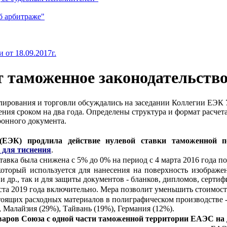
б арбитраже"
от 18.09.2017г.
т таможенное законодательств
ирования и торговли обсуждались на заседании Коллегии ЕЭК 7
ения сроком на два года. Определены структура и формат расче
онного документа.
 (ЕЭК) продлила действие нулевой ставки таможенной 
 для тиснения
.
авка была снижена с 5% до 0% на период с 4 марта 2016 года по
который используется для нанесения на поверхность изображе
 др., так и для защиты документов - бланков, дипломов, сертифи
густа 2019 года включительно. Мера позволит уменьшить стоимо
тоящих расходных материалов в полиграфическом производстве -
Малайзия (29%), Тайвань (19%), Германия (12%).
аров Союза с одной части таможенной территории ЕАЭС на д