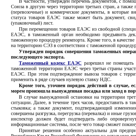
В частности, утвержден перечень документов, с помо
Союза в другую через территории третьих стран, а также
(перевозочные) и коммерческие документы, в которые вн
статуса товаров ЕАЭС также может быть документ, свид
(упаковочный) лист.
При перемещении товаров ЕАЭС из свободной (специал
ЕАЭС, в таможенный орган необходимо предъявить дек
таможенную процедуру реимпорта. Кроме того, в качестве 
на территорию СЭЗ в соответствии с таможенной процедур
Утвержден порядок совершения таможенных операци
последующего экспорта.
Таможенный кодекс ЕАЭС
разрешил не помещать т
таможенной территории ЕАЭС через третьи страны участн
ЕАЭС. При этом подтверждение вывоза товаров с террит
применить в ряде случаев нулевую ставку НДС.
Кроме того, уточнен порядок действий в случае, е
морем произошла вынужденная посадка или заход в порт
В случае вынужденной остановки на территории тр
ситуации. Далее, в течение трех часов, предоставить в 
стыковка; а также документ, подтверждающий изменения
совершены разгрузка, перегрузка (перевалка) и иные груз
инспектор должен будет подтвердить либо опровергну
информационные системы, после чего товар сможет покину
Принятые решения особенно актуальны для предпри
Республики Крым Российской Федерации на остальную тер