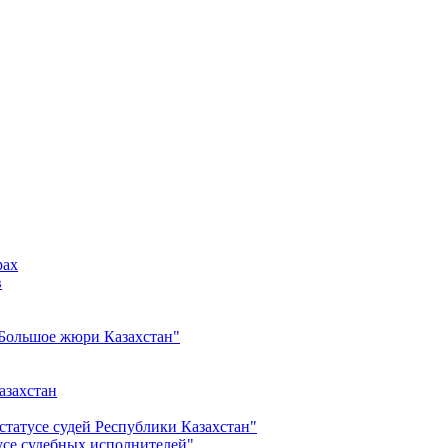
рах
в
Большое жюри Казахстан"
азахстан
статусе судей Республики Казахстан"
усе судебных исполнителей"