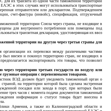
С для их транзита из одной части таможенной территории
в ЕАЭС в этих случаях могут использоваться транспортные
аверенная отправителем или декларантом. Подтверждением
ции, счет-фактура (инвойс), спецификация, отгрузочный
аможенной территории Союза через страны, не входящие в
пущены для внутреннего потребления или помещены под
льзоваться транзитная декларация, удостоверяющая их ввоз
женной территории на другую через третьи страны для
я организации их перевозки между различными частями
р был ввезен и покинул территорию стран, не входящих в
редполагается экспортировать эти товары, что позволит
ю через территорию третьих государств по воздуху или
ые грузовые операции с перевозимыми товарами.
астник ВЭД должен будет уведомить таможенный орган о
 страной, на территории которой была сделана экстренная
нужденной посадки или захода в порт, при которых были
ечение трех часов с момента подачи документов таможенный
рждения информация о статусе товара будет внесена в
за.
блики Армения, а также из Калининградской области и
емных границ с остальной таможенной территорией ЕАЭС и