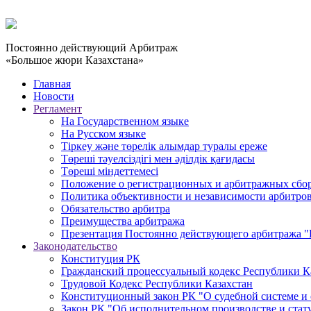
Постоянно действующий Арбитраж
«Большое жюри Казахстана»
Главная
Новости
Регламент
На Государственном языке
На Русском языке
Тіркеу және төрелік алымдар туралы ереже
Төреші тәуелсіздігі мен әділдік қағидасы
Төреші міндеттемесі
Положение о регистрационных и арбитражных сбо
Политика объективности и независимости арбитро
Обязательство арбитра
Преимущества арбитража
Презентация Постоянно действующего арбитража "
Законодательство
Конституция РК
Гражданский процессуальный кодекс Республики К
Трудовой Кодекс Республики Казахстан
Конституционный закон РК "О судебной системе и 
Закон РК "Об исполнительном производстве и стат