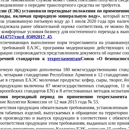
ведомление о передаче транспортного средства не требуется.
сии (ЕЭК) установили переходные положения по применени
 воды, включая природную минеральную воду»
, который вст
за упакованную питьевую воду до 1 июля 2020 года при налич
подлежала ранее обязательной оценке соответствия, ее можно 
 комфортные условия бизнесу для постепенного перехода к вы
/01414757/cncd_05092017_45
.
обеспечивающих выполнение норм техрегламента на упакованн
 требований ЕАЭС, программа модернизации действующих се
рации сопровождается представлением документа об оценке соо
речней стандартов к
техрегламентам
Союза «О безопаснос
олочную продукцию дополнены 180 межгосударственными стан
и, четырьмя стандартами Республики Армения и 12 стандарта
е в странах ЕАЭС молочные продукты: кефир, сыры, творог, йог
 продукцию включены 87 межгосударственных стандартов, 11 н
вропейских стандартов ЕN) и 8 аттестованных методик испытани
ния переходный период по применению техрегламент
е Коллегии Комиссии от 12 мая 2015 года № 53.
тветствия продукции обязательным требованиям, установленным
ля табачных изделий, выпускаемых в обращение на территории 
я производство и выпуск продукции в соответствии с обязате
оответствия продукции этим требованиям, выданных или принят
 ранее принятому решению Коллегии ЕЭК, истекает 15 ноября 