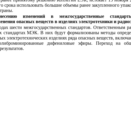
ого срока использовать большие объемы ранее закупленного упа
страны.
сению изменений в межгосударственные стандарт
нения опасных веществ в изделиях электротехники и радио
годах шести межгосударственных стандартов. Ответственным р
 стандартах МЭК. В них будут формализованы методы опреде
нных электротехнических изделиях ряда опасных веществ, вклю
полиброминированные дифениловые эфиры. Переход на общ
езультатов.