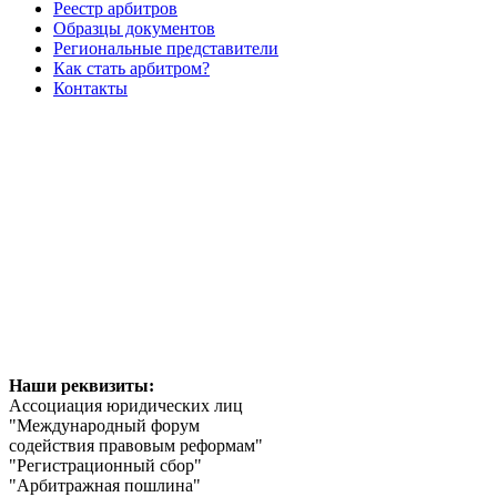
Реестр арбитров
Образцы документов
Региональные представители
Как стать арбитром?
Контакты
Наши реквизиты:
Ассоциация юридических лиц
"Международный форум
содействия правовым реформам"
"Регистрационный сбор"
"Арбитражная пошлина"