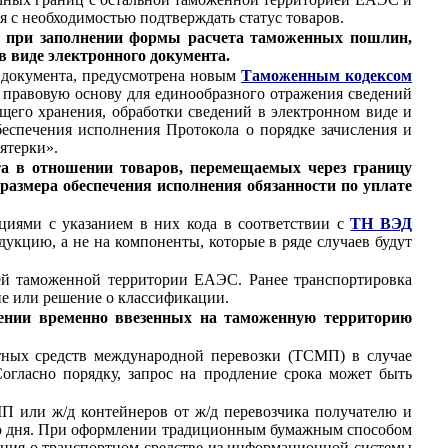
 с необходимостью подтверждать статус товаров.
м при заполнении формы расчета таможенных пошлин,
 виде электронного документа.
о документа, предусмотрена новым
Таможенным кодексом
т правовую основу для единообразного отражения сведений
его хранения, обработки сведений в электронном виде и
еспечения исполнения Протокола о порядке зачисления и
ятерки».
а в отношении товаров, перемещаемых через границу
размера обеспечения исполнения обязанности по уплате
циями с указанием в них кода в соответствии с
ТН ВЭД
укцию, а не на компоненты, которые в ряде случаев будут
сей таможенной территории ЕАЭС. Ранее транспортировка
ие или решение о классификации.
ении временно ввезенных на таможенную территорию
тных средств международной перевозки (ТСМП) в случае
огласно порядку, запрос на продление срока может быть
П или ж/д контейнеров от ж/д перевозчика получателю и
ого дня. При оформлении традиционным бумажным способом
дения о транспортном средстве из информационной системы