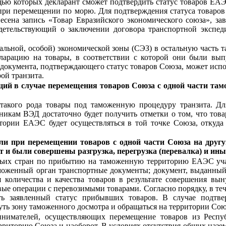
щью которых декларант сможет подтвердить статус товаров ЕАЭ
 при перемещении по морю. Для подтверждения статуса товаро
есена запись «Товар Евразийского экономического союза», з
етельствующий о заключении договора транспортной экспеди
ьной, особой) экономической зоны (СЭЗ) в остальную часть т
ларацию на товары, в соответствии с которой они были вы
документа, подтверждающего статус товаров Союза, может испо
ой транзита.
й в случае перемещения товаров Союза с одной части тамо
акого рода товары под таможенную процедуру транзита. Дл
икам ВЭД достаточно будет получить отметки о том, что това
ории ЕАЭС будет осуществляться в той точке Союза, откуда п
сли при перемещении товаров с одной части Союза на другу
 и были совершены разгрузка, перегрузка (перевалка) и ин
етьих стран по прибытию на таможенную территорию ЕАЭС уч
таможенный орган транспортные документы; документ, выданный
 количества и качества товаров в результате совершения вы
овые операции с перевозимыми товарами. Согласно порядку, в т
ть заявленный статус прибывших товаров. В случае подтве
ть зону таможенного досмотра и обращаться на территории Сою
нимателей, осуществляющих перемещение товаров из Респу
риторию Союза и наоборот. В условиях отсутствия общих наз